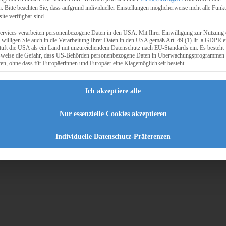
n.
Bitte beachten Sie, dass aufgrund individueller Einstellungen möglicherweise nicht alle Funk
ite verfügbar sind.
ervices verarbeiten personenbezogene Daten in den USA. Mit Ihrer Einwilligung zur Nutzung 
 willigen Sie auch in die Verarbeitung Ihrer Daten in den USA gemäß Art. 49 (1) lit. a GDPR e
uft die USA als ein Land mit unzureichendem Datenschutz nach EU-Standards ein. Es besteht
lsweise die Gefahr, dass US-Behörden personenbezogene Daten in Überwachungsprogrammen
ten, ohne dass für Europäerinnen und Europäer eine Klagemöglichkeit besteht.
Ich akzeptiere alle
Nur essenzielle Cookies akzeptieren
Individuelle Datenschutz-Präferenzen