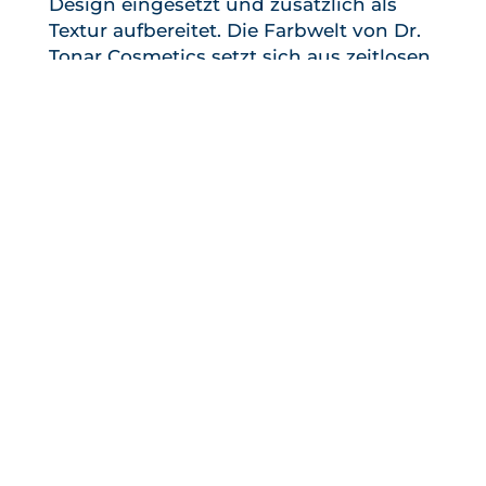
Design eingesetzt und zusätzlich als
Textur aufbereitet. Die Farbwelt von Dr.
Tonar Cosmetics setzt sich aus zeitlosen
Silber- und Grautönen zusammen, die
sich sehr gut mit den Farben der
Cremes kombinieren lassen. Das
typografische Konzept enthält einen Mix
aus klassisch eleganter Antiquaschrift
und einer modernen Groteskschrift.