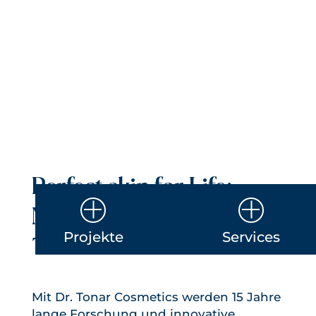
Perfect skin for Life:
Markenlaunch für Dr.
Projekte
Services
Tonar Cosmetics
Mit Dr. Tonar Cosmetics werden 15 Jahre
lange Forschung und innovative